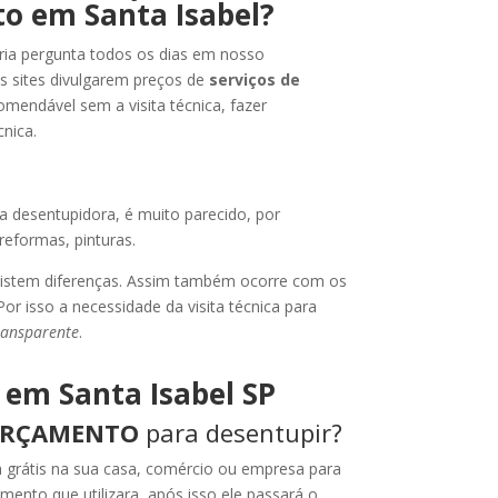
o em Santa Isabel?
ria pergunta todos os dias em nosso
s sites divulgarem preços de
serviços de
omendável sem a visita técnica, fazer
nica.
desentupidora, é muito parecido, por
eformas, pinturas.
xistem diferenças. Assim também ocorre com os
or isso a necessidade da visita técnica para
ransparente
.
em Santa Isabel SP
RÇAMENTO
para desentupir?
ta grátis na sua casa, comércio ou empresa para
amento que utilizara, após isso ele passará o