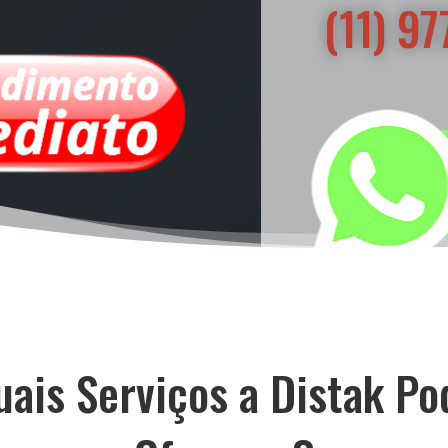
(11) 9
uais Serviços a Distak Po