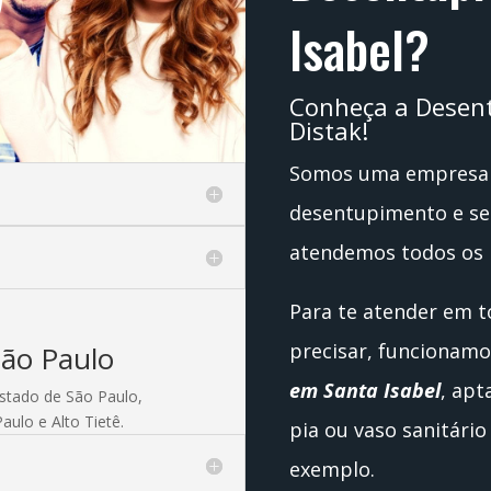
Isabel?
Conheça a Desent
Distak!
Somos uma empresa 
desentupimento e ser
atendemos todos os 
Para te atender em 
precisar, funciona
São Paulo
em Santa Isabel
, apt
estado de São Paulo,
aulo e Alto Tietê.
pia ou vaso sanitári
exemplo.