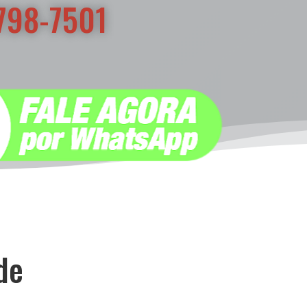
7798-7501
de