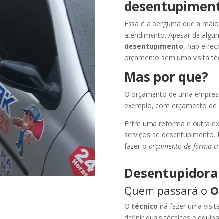
desentupiment
Essa é a pergunta que a maio
atendimento. Apesar de algun
desentupimento
, não é rec
orçamento sem uma visita téc
Mas por que?
O orçamento de uma empresa 
exemplo, com orçamento de r
Entre uma reforma e outra e
serviços de desentupimento. P
fazer o
orçamento de forma t
Desentupidora 
Quem passará o
O
O
técnico
irá fazer uma visi
definir quais técnicas e equip